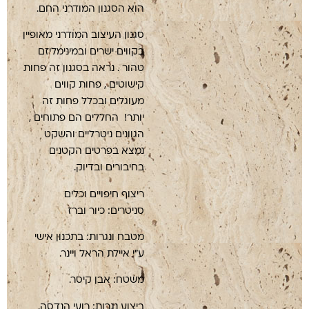
הוא הסגנון המודרני החם.
סגנון העיצוב המודרני מאופיין
בקווים ישרים ובמינימליזם
טהור . נראה בסגנון זה פחות
קישוטים , פחות קווים
מעוגלים ובכלל פחות זה
יותר! החללים הם פתוחים ,
הגוונים ניטרליים והשקט
נמצא בפרטים הקטנים
בחיבורים ובדיוק.
ריצוף חיפויים וכלים
סניטרים: כיור וברז
מטבח ונגרות: בתכנון אישי
ע"י איילת הראל ויינר.
משטח: אבן קיסר.
ביצוע נגרות: רועי הנדסה.