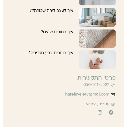
איך לעצב דירה שכורה??
איך בחורים שטיח?
איך בוחרים צבע ממניפה?
פרטי התקשרות
050-511-5522
harelayelet@gmail.com
עתלית, ישראל