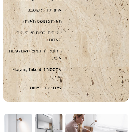
ארונות קיר: קומבו.
תאורה: תומס תאורה.
שטיחים וכריות נוי: השטחי
האדום.
ריהוט: ד"ר קאוצ', זאגה פינות
אוכל.
אקססוריז: Floralis, Take it
,Ikea.
צילם : ירדן ריימונד.